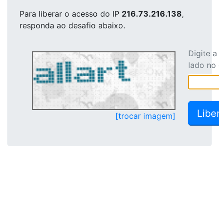
Para liberar o acesso
do IP
216.73.216.138
,
responda ao desafio abaixo.
Digite 
lado no
[trocar imagem]